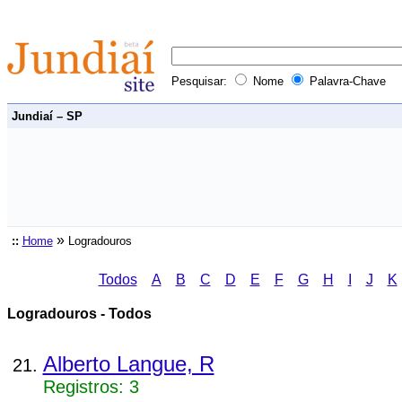
Pesquisar:
Nome
Palavra-Chave
Jundiaí – SP
»
::
Home
Logradouros
Todos
A
B
C
D
E
F
G
H
I
J
K
Logradouros - Todos
Alberto Langue, R
Registros: 3