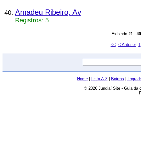
Amadeu Ribeiro, Av
Registros: 5
Exibindo
21
-
40
<<
< Anterior
1
Home
|
Lista A-Z
|
Bairros
|
Lograd
© 2026 Jundiaí Site - Guia da 