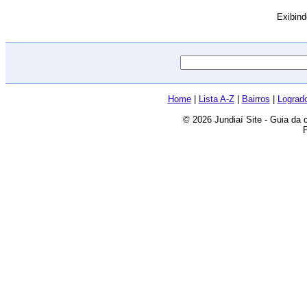
Exibin
Home
|
Lista A-Z
|
Bairros
|
Lograd
© 2026 Jundiaí Site - Guia da 