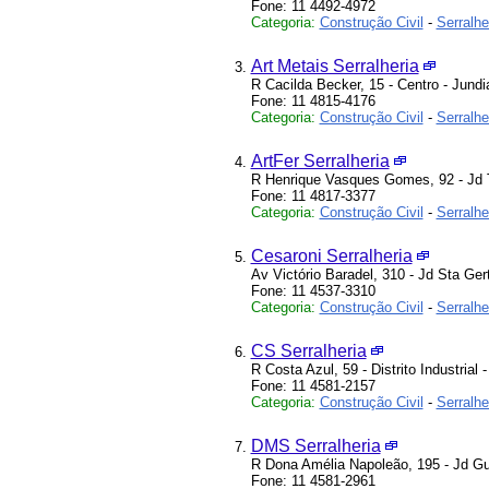
Fone: 11 4492-4972
Categoria:
Construção Civil
-
Serralhe
Art Metais Serralheria
R Cacilda Becker, 15 - Centro - Jundi
Fone: 11 4815-4176
Categoria:
Construção Civil
-
Serralhe
ArtFer Serralheria
R Henrique Vasques Gomes, 92 - Jd T
Fone: 11 4817-3377
Categoria:
Construção Civil
-
Serralhe
Cesaroni Serralheria
Av Victório Baradel, 310 - Jd Sta Ger
Fone: 11 4537-3310
Categoria:
Construção Civil
-
Serralhe
CS Serralheria
R Costa Azul, 59 - Distrito Industrial 
Fone: 11 4581-2157
Categoria:
Construção Civil
-
Serralhe
DMS Serralheria
R Dona Amélia Napoleão, 195 - Jd Gu
Fone: 11 4581-2961