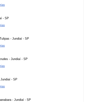
rias
aí - SP
rias
ulipas - Jundiaí - SP
rias
trudes - Jundiaí - SP
rias
- Jundiaí - SP
rias
anabara - Jundiaí - SP