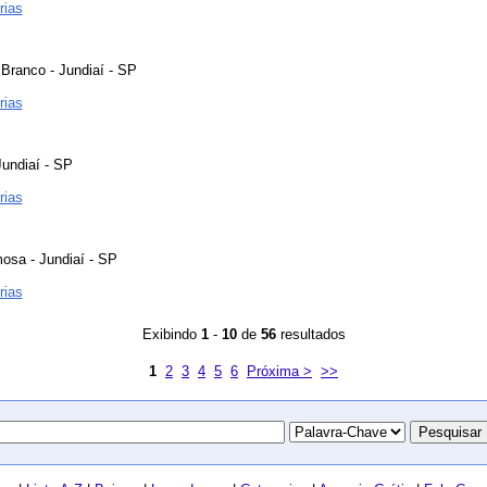
rias
 Branco - Jundiaí - SP
rias
undiaí - SP
rias
osa - Jundiaí - SP
rias
Exibindo
1
-
10
de
56
resultados
1
2
3
4
5
6
Próxima >
>>