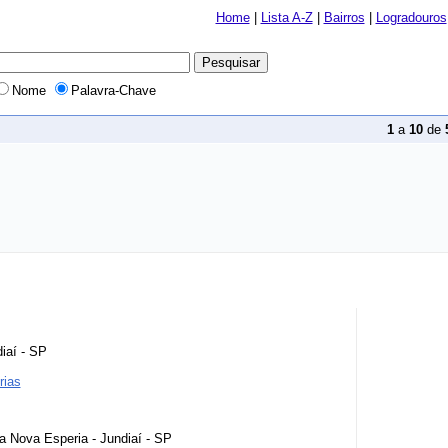
Home
|
Lista A-Z
|
Bairros
|
Logradouros
Nome
Palavra-Chave
1
a
10
de
diaí - SP
rias
a Nova Esperia - Jundiaí - SP