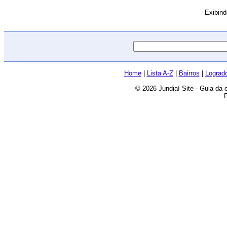
Exibin
Home
|
Lista A-Z
|
Bairros
|
Lograd
© 2026 Jundiaí Site - Guia da 