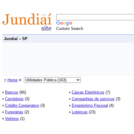
Custom Search
Jundiaí – SP
»
::
Home
•
Bancos
(66)
•
Caixas Eletrônicos
(7)
•
Cemitérios
(3)
•
Companhias de serviços
(3)
•
Crédito Cooperativo
(3)
•
Empréstimo Pessoal
(4)
•
Funerárias
(2)
•
Lotéricas
(23)
•
Velórios
(1)