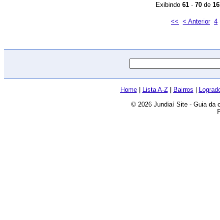
Exibindo
61
-
70
de
16
<<
< Anterior
4
Home
|
Lista A-Z
|
Bairros
|
Lograd
© 2026 Jundiaí Site - Guia da 