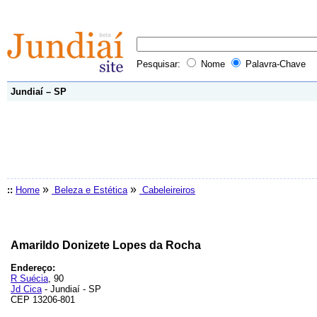
Pesquisar:
Nome
Palavra-Chave
Jundiaí – SP
»
»
::
Home
Beleza e Estética
Cabeleireiros
Amarildo Donizete Lopes da Rocha
Endereço:
R Suécia
, 90
Jd Cica
- Jundiaí - SP
CEP 13206-801