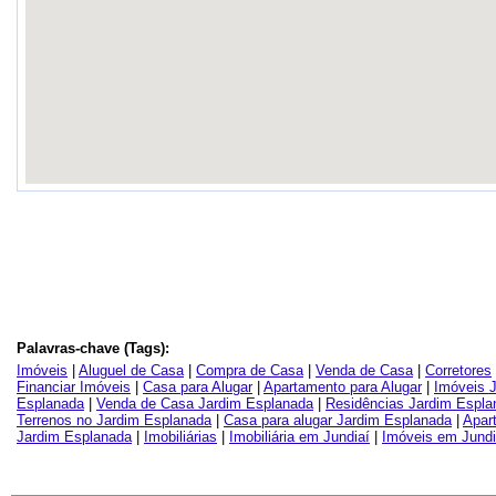
Palavras-chave (Tags):
Imóveis
|
Aluguel de Casa
|
Compra de Casa
|
Venda de Casa
|
Corretores
Financiar Imóveis
|
Casa para Alugar
|
Apartamento para Alugar
|
Imóveis 
Esplanada
|
Venda de Casa Jardim Esplanada
|
Residências Jardim Espla
Terrenos no Jardim Esplanada
|
Casa para alugar Jardim Esplanada
|
Apar
Jardim Esplanada
|
Imobiliárias
|
Imobiliária em Jundiaí
|
Imóveis em Jundi