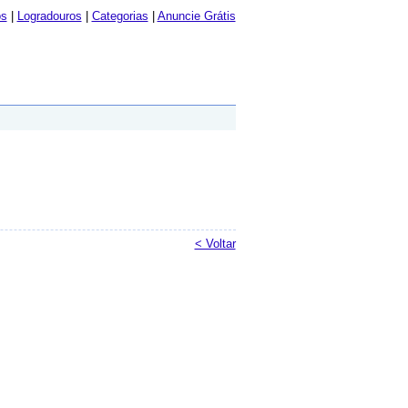
os
|
Logradouros
|
Categorias
|
Anuncie Grátis
< Voltar