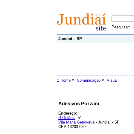
Pesquisar:
Jundiaí – SP
»
»
::
Home
Comunicação
Visual
Adesivos Pozzani
Endereço:
R Goiânia
, 51
Vila Maria Genoveva
- Jundiaí - SP
CEP 13203-080