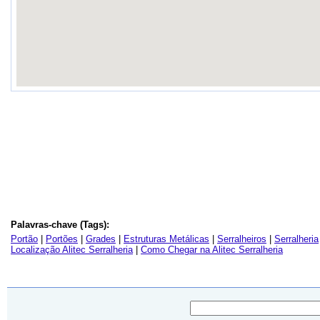
Palavras-chave (Tags):
Portão
|
Portões
|
Grades
|
Estruturas Metálicas
|
Serralheiros
|
Serralheria
Localização Alitec Serralheria
|
Como Chegar na Alitec Serralheria