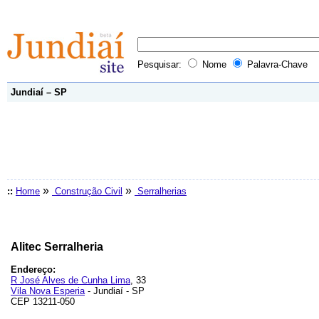
Pesquisar:
Nome
Palavra-Chave
Jundiaí – SP
»
»
::
Home
Construção Civil
Serralherias
Alitec Serralheria
Endereço:
R José Alves de Cunha Lima
, 33
Vila Nova Esperia
- Jundiaí - SP
CEP 13211-050