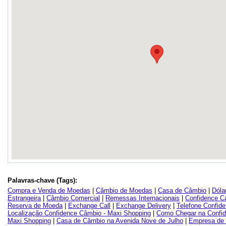
Palavras-chave (Tags):
Compra e Venda de Moedas
|
Câmbio de Moedas
|
Casa de Câmbio
|
Dóla
Estrangeira
|
Câmbio Comercial
|
Remessas Internacionais
|
Confidence C
Reserva de Moeda
|
Exchange Call
|
Exchange Delivery
|
Telefone Confid
Localização Confidence Câmbio - Maxi Shopping
|
Como Chegar na Confid
Maxi Shopping
|
Casa de Câmbio na Avenida Nove de Julho
|
Empresa de