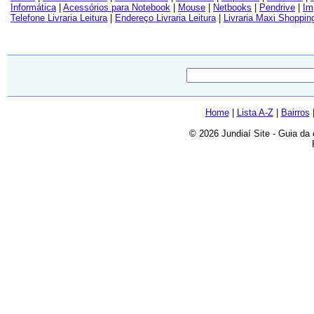
Informática
|
Acessórios para Notebook
|
Mouse
|
Netbooks
|
Pendrive
|
Im
Telefone Livraria Leitura
|
Endereço Livraria Leitura
|
Livraria Maxi Shoppin
Home
|
Lista A-Z
|
Bairros
© 2026 Jundiaí Site - Guia da