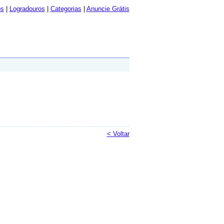
os
|
Logradouros
|
Categorias
|
Anuncie Grátis
< Voltar