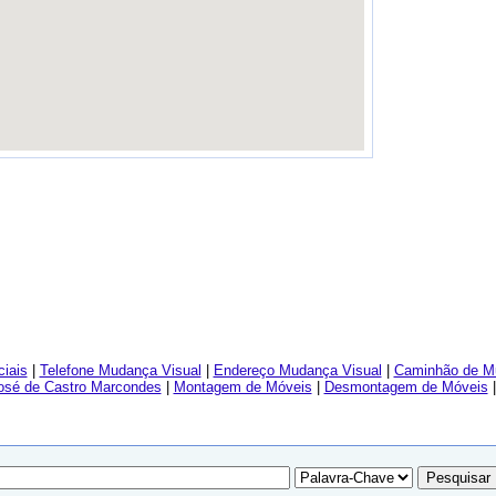
iais
|
Telefone Mudança Visual
|
Endereço Mudança Visual
|
Caminhão de M
osé de Castro Marcondes
|
Montagem de Móveis
|
Desmontagem de Móveis