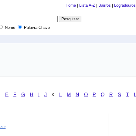
Home
|
Lista A-Z
|
Bairros
|
Logradouros
Nome
Palavra-Chave
D
E
F
G
H
I
J
L
M
N
O
P
Q
R
S
T
K
azer