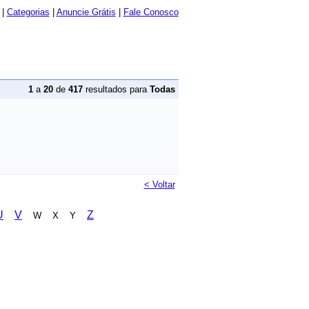
|
Categorias
|
Anuncie Grátis
|
Fale Conosco
1
a
20
de
417
resultados para
Todas
< Voltar
U
V
Z
W X Y