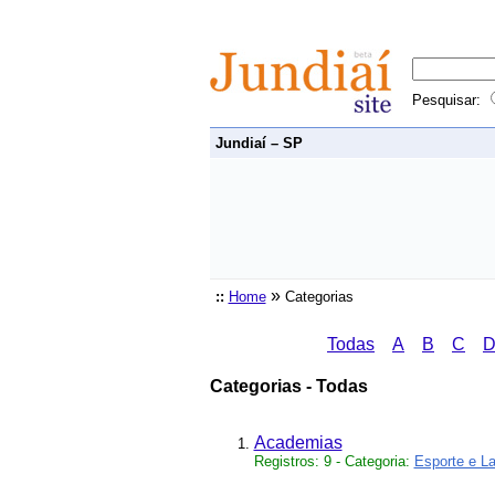
Pesquisar:
Jundiaí – SP
»
::
Home
Categorias
Todas
A
B
C
Categorias - Todas
Academias
Registros: 9 - Categoria:
Esporte e L