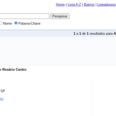
Home
|
Lista A-Z
|
Bairros
|
Logradouros
Nome
Palavra-Chave
1
a
1
de
1
resultados para
A
o Rosário Centro
- SP
io