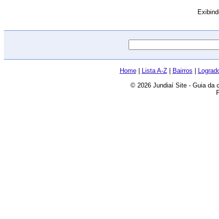
Exibin
Home
|
Lista A-Z
|
Bairros
|
Lograd
© 2026 Jundiaí Site - Guia da 