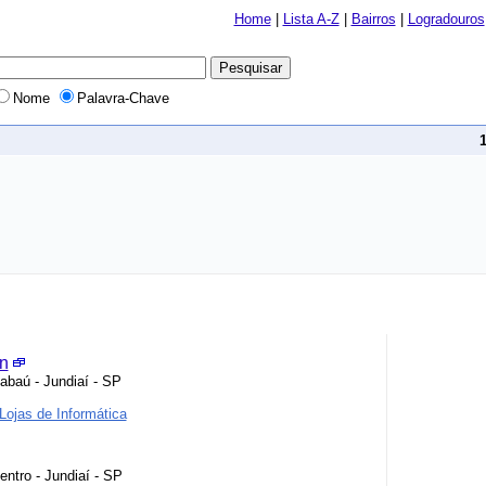
Home
|
Lista A-Z
|
Bairros
|
Logradouros
Nome
Palavra-Chave
gn
abaú - Jundiaí - SP
Lojas de Informática
ntro - Jundiaí - SP