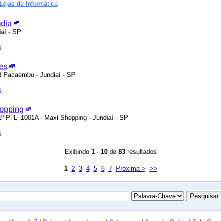
Lojas de Informática
ndia
iaí - SP
s
es
Jd Pacaembu - Jundiaí - SP
s
opping
º Pi Lj 1001A - Maxi Shopping - Jundiaí - SP
s
Exibindo
1
-
10
de
83
resultados
1
2
3
4
5
6
7
Próxima >
>>