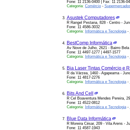
Fone: 11 2136-0400 | Fax: 11 2136-0
Categoria:
Comércio
-
Supermercado
Asustek Computadores
R Rangel Pestana, 828 - Centro - Jun
Fone: 11 4586-3032
Categoria:
Informática e Tecnologia
-
BestComp Informática
Av Nove de Julho, 2621 - Bairro Bela 
Fone: 11 4497-1277 | 4497-1577
Categoria:
Informática e Tecnologia
-
Bia Laser Tintas Comércio e 
R da Várzea, 1460 - Agapeama - Jund
Fone: 11 4817-2276
Categoria:
Informática e Tecnologia
-
Bits And Cell
R Cel Boaventura Mendes Pereira, 293
Fone: 11 4522-0812
Categoria:
Informática e Tecnologia
-
Blue Data Informática
R Moreira César, 209 - Vila Arens - J
Fone: 11 4587-1943