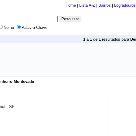
Home
|
Lista A-Z
|
Bairros
|
Logradouros
Nome
Palavra-Chave
1
a
1
de
1
resultados para
De
nheiro Monlevade
iaí - SP