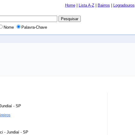
Home
|
Lista A-Z
|
Bairros
|
Logradouros
Nome
Palavra-Chave
 Jundiaí - SP
reiros
ci - Jundiaí - SP