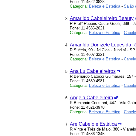
Fone: 11 4522-3828
Categoria:
Beleza e Estética
-
Salão 
Amarildo Cabeleireiro Beauty
R Profº Rubens Oscar Guelli, 389 - Jd
Fone: 11 4586-2021
Categoria:
Beleza e Estética
-
Cabelei
Amarildo Donizete Lopes da 
R Suécia, 90 - Jd Cica - Jundiaí - SP
Fone: 11 4607-3321
Categoria:
Beleza e Estética
-
Cabelei
Ana Lu Cabeleireiros
R Bernardo Catocci Guimarães, 157 - J
Fone: 11 4589-4981
Categoria:
Beleza e Estética
-
Cabelei
Ângela Cabeleireira
R Benjamin Constant, 447 - Vila Gota
Fone: 11 4521-3978
Categoria:
Beleza e Estética
-
Cabelei
Are Cabelo e Estética
R Vinte e Três de Maio, 380 - Vianelo
Fone: 11 4586-1345