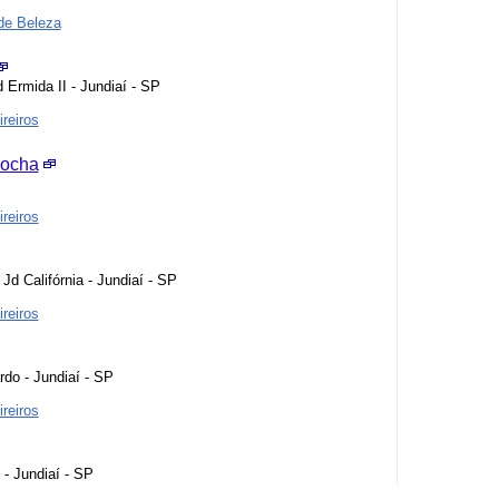
de Beleza
 Ermida II - Jundiaí - SP
reiros
Rocha
reiros
d Califórnia - Jundiaí - SP
reiros
rdo - Jundiaí - SP
reiros
 - Jundiaí - SP