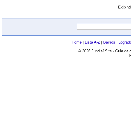
Exibin
Home
|
Lista A-Z
|
Bairros
|
Lograd
© 2026 Jundiaí Site - Guia da 