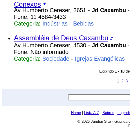
Conexos
Av Humberto Cereser, 3651 -
Jd Caxambu
-
Fone: 11 4584-3433
Categoria:
Indústrias
-
Bebidas
Assembléia de Deus Caxambu
Av Humberto Cereser, 4530 -
Jd Caxambu
-
Fone: Não informado
Categoria:
Sociedade
-
Igrejas Evangélicas
Exibindo
1
-
10
d
1
2
3
Home
|
Lista A-Z
|
Bairros
|
Lograd
© 2026 Jundiaí Site - Guia da 