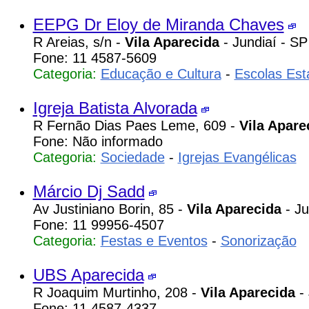
EEPG Dr Eloy de Miranda Chaves
R Areias, s/n -
Vila Aparecida
- Jundiaí - SP
Fone: 11 4587-5609
Categoria:
Educação e Cultura
-
Escolas Est
Igreja Batista Alvorada
R Fernão Dias Paes Leme, 609 -
Vila Apare
Fone: Não informado
Categoria:
Sociedade
-
Igrejas Evangélicas
Márcio Dj Sadd
Av Justiniano Borin, 85 -
Vila Aparecida
- Ju
Fone: 11 99956-4507
Categoria:
Festas e Eventos
-
Sonorização
UBS Aparecida
R Joaquim Murtinho, 208 -
Vila Aparecida
- 
Fone: 11 4587-4337