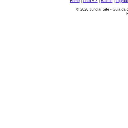
Home
|
Lista A-Z
|
Bairros
|
Lograd
© 2026 Jundiaí Site - Guia da 