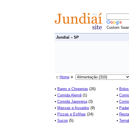
Custom Sear
Jundiaí – SP
»
::
Home
•
Bares e Choperias
(26)
•
Bolos
•
Comida Alemã
(1)
•
Comid
•
Comida Japonesa
(3)
•
Comid
•
Massas e Assados
(9)
•
Padar
•
Pizzas e Esfihas
(24)
•
Resta
•
Sucos
(5)
•
Temak