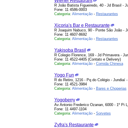
Wiener Restaurant
R João Batista Figueiredo, 40 - Jd Brasil - J
Fone: 11 4586-0003
Categoria:
Alimentação
-
Restaurantes
Xicoria's Bar e Restaurante
R Joaquim Nabuco, 90 - Ponte São João - J
Fone: 11 4607-8692
Categoria:
Alimentação
-
Restaurantes
Yakisoba Brasil
R Colegio Florence, 169 - Jd Primavera - Ju
Fone: 11 4522-4405 (Contato e Delivery)
Categoria:
Alimentação
-
Comida Chinesa
Yogo Fun
R do Retiro, 1216 - Pq do Colégio - Jundiaí 
Fone: 11 4521-3984
Categoria:
Alimentação
-
Bares e Choperias
Yogoberry
Av Antonio Frederico Ozanan, 6000 - 1º Pi L
Fone: 11 4497-1104
Categoria:
Alimentação
-
Sorvetes
Zyfra's Restaurante