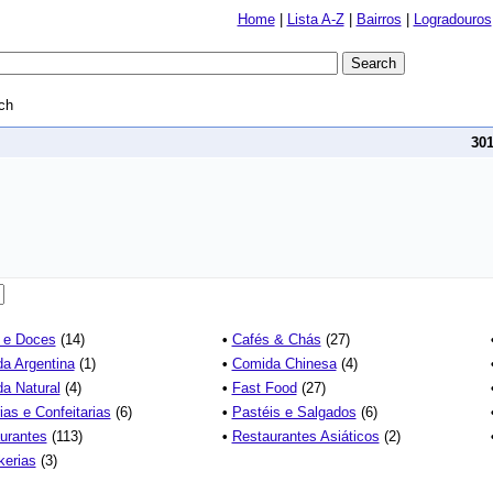
Home
|
Lista A-Z
|
Bairros
|
Logradouros
ch
30
 e Doces
(14)
•
Cafés & Chás
(27)
a Argentina
(1)
•
Comida Chinesa
(4)
a Natural
(4)
•
Fast Food
(27)
ias e Confeitarias
(6)
•
Pastéis e Salgados
(6)
urantes
(113)
•
Restaurantes Asiáticos
(2)
erias
(3)