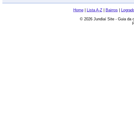
Home
|
Lista A-Z
|
Bairros
|
Lograd
© 2026 Jundiaí Site - Guia da 