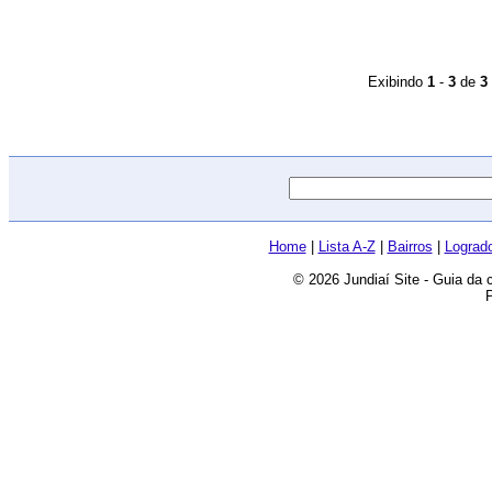
Exibindo
1
-
3
de
3
Home
|
Lista A-Z
|
Bairros
|
Lograd
© 2026 Jundiaí Site - Guia da 