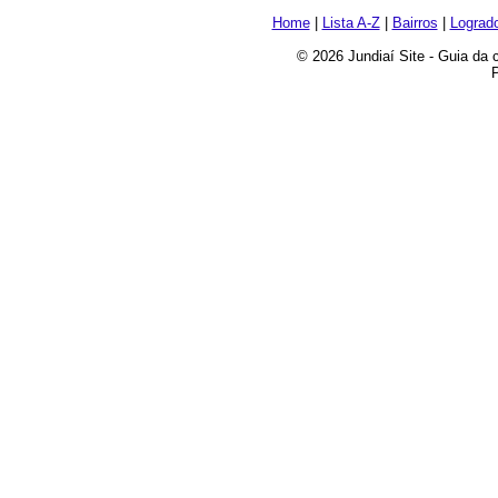
Home
|
Lista A-Z
|
Bairros
|
Lograd
© 2026 Jundiaí Site - Guia da 