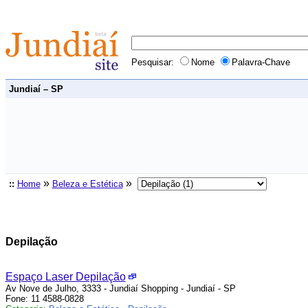
Pesquisar:
Nome
Palavra-Chave
Jundiaí – SP
»
»
::
Home
Beleza e Estética
Depilação
Espaço Laser Depilação
Av Nove de Julho, 3333 - Jundiaí Shopping - Jundiaí - SP
Fone: 11 4588-0828