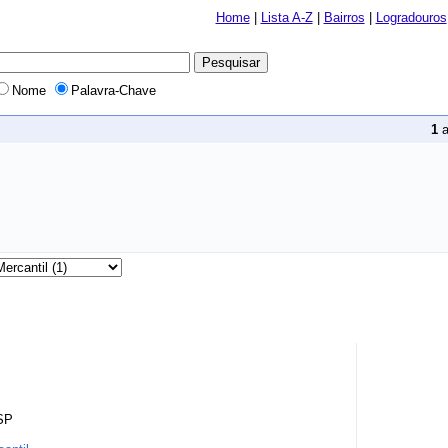
Home
|
Lista A-Z
|
Bairros
|
Logradouros
Nome
Palavra-Chave
1
 SP