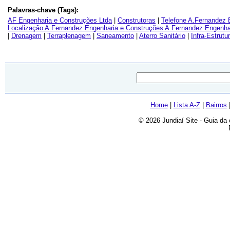
Palavras-chave (Tags):
AF Engenharia e Construções Ltda
|
Construtoras
|
Telefone A.Fernandez 
Localização A.Fernandez Engenharia e Construções A.Fernandez Engenha
|
Drenagem
|
Terraplenagem
|
Saneamento
|
Aterro Sanitário
|
Infra-Estrutu
Home
|
Lista A-Z
|
Bairros
© 2026 Jundiaí Site - Guia da