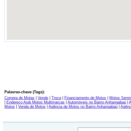
Palavras-chave (Tags):
Compra de Motas
|
Vende
|
Troca
|
Financiamento de Motos
|
Motos Semin
|
Endereço Aiub Motos Multimarcas
|
Automóveis no Bairro Anhangabaú
|
A
Motos
|
Venda de Motos
|
Agência de Motos no Bairro Anhangabaú
|
Agênc